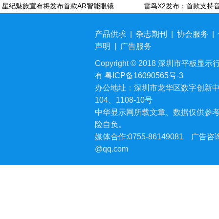
星纪魅族宣布将发布首款AR智能眼镜
产品供求
|
杂志期刊
|
协会服务
|
声明
|
广告服务
Copyright © 2018 深圳市平板显示行业
有
粤ICP备16090565号-3
办公地址：深圳市龙华区数字创新中
104、1108-10号
中华显示网所载文章、数据仅供参
险自负。
媒体合作:0755-86149081
广告咨询:
@qq.com