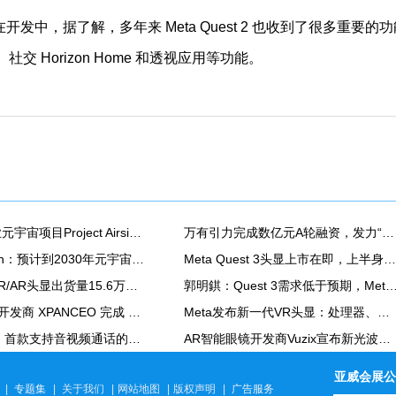
，据了解，多年来 Meta Quest 2 也收到了很多重要的功
、社交 Horizon Home 和透视应用等功能。
微软砍掉工业元宇宙项目Project Airsim，将人工智能战略转向OpenAI
万有引力完成数亿元A轮融资，发力“XR空间计算”专用芯片
ABI Research：预计到2030年元宇宙收入接近500亿美元
Meta Quest 3头显上市在即，上半身追踪和动态遮挡等功能还要等
二季度我国VR/AR头显出货量15.6万台，同比下滑49.51%
郭明錤：Quest 3需求低于预期，Meta元宇宙硬件亏
AR 隐形眼镜开发商 XPANCEO 完成 4000 万美元种子轮融资
Meta发布新一代VR头显：处理器、屏幕升级，支持彩色透视和手部追踪
雷鸟X2发布：首款支持音视频通话的AR眼镜，首发价4499元
AR智能眼镜开发商Vuzix宣布新光波导工厂
亚威会展公
|
专题集
|
关于我们
|
网站地图
|
版权声明
|
广告服务