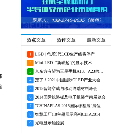
热点文章
热评文章
最新文章
1
LGD | 龟尾5代LCD生产线将停产
2
Mini-LED: “新崛起”的显示技术
3
京东方有望为三星手机A13、A23供应面板
部
4
定了！2021中国国际OLED产业大会12月重磅启幕
追
5
2015智能穿戴与移动终端材料峰会
6
2014国际线路板及电子组装华南展览会
7
“CHINAPLAS 2015国际橡塑展”展位预订火爆 彰显橡塑业乐观前景
8
智慧工厂1.0主题展示亮相CEIA2014
9
光电显示触控展