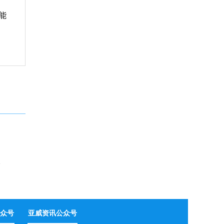
能
损远超预期
众号
亚威资讯公众号