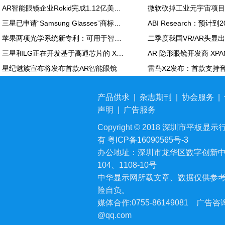
AR智能眼镜企业Rokid完成1.12亿美元C轮融资
三星已申请“Samsung Glasses”商标，或为其XR头显的官方名称
苹果两项光学系统新专利：可用于智能眼镜及 Vision Pro
三星和LG正在开发基于高通芯片的 XR设备
星纪魅族宣布将发布首款AR智能眼镜
产品供求
|
杂志期刊
|
协会服务
|
声明
|
广告服务
Copyright © 2018 深圳市平板显示行业
有
粤ICP备16090565号-3
办公地址：深圳市龙华区数字创新中
104、1108-10号
中华显示网所载文章、数据仅供参
险自负。
媒体合作:0755-86149081
广告咨询:
@qq.com