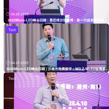
04.28.2025

2025Micro-LED峰会回顾 | 墨思维尔张秦博：新一代超表面光波导
加速AR显示技术革
Tech
04.25.2025

2025Micro-LED峰会回顾 | 沃格光电黄炳煌：WG Z-MLED玻璃基精
准光源BLU新型显示应用
Tech