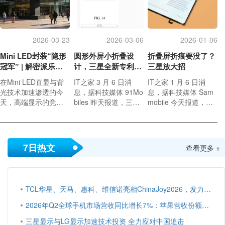
ology）消息，该校研
究团队提出了解决这
一问题的技术。
2026-03-23
2026-03-06
2026-01-06
Mini LED封装“隐形
圆形外屏小折叠设
折叠屏折痕要没了？
冠军” | 解密派乐玛M
计，三星全新专利曝
三星放大招
ini LED封装胶膜核
光
在Mini LED直显与背
IT之家 3 月 6 日消
IT之家 1 月 6 日消
心技术
光技术加速渗透的今
息，据科技媒体 91Mo
息，据科技媒体 Sam
天，高端显示的竞争
biles 昨天报道，三星
mobile 今天报道，三
不仅局限在芯片，更
最近在 WIPO（IT之家
星在 CES 2026 上首
在看不见的封装层进
注：世界知识产权组
次公开展示一款无折
行着。在传统Mini LE
织）平台展示了全新
痕折叠屏 OLED 面
D封装行业，生产效率
专利，显示公司正在
板，很有可能会被搭
7日热文
查看更多 +
低、设备投入高、工
探索全新小折叠手机
载在今年下半年发布
艺复杂、一致性差、
设计，未来 Galaxy Z
的 Galaxy Z Fold 8 折
返工难度大等问题，
Flip 系列机型有望采
叠屏手机，也不排除
成为行业发展瓶颈。
用这一方案。
会被应用在苹果首款
TCL华星、天马、惠科、维信诺亮相ChinaJoy2026，发力显示器、游戏平板、潮玩等新品
折叠屏手机 iPhone F
old 上。
2026年Q2全球手机市场营收同比增长7%：苹果营收份额达49%
三星显示与LG显示加速技术投资 全力应对中国追击