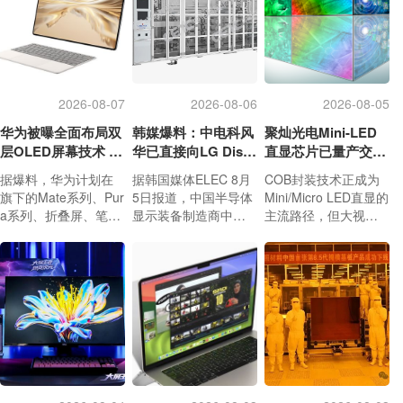
2026-08-07
2026-08-06
2026-08-05
华为被曝全面布局双
韩媒爆料：中电科风
聚灿光电Mini-LED
层OLED屏幕技术 含
华已直接向LG Displ
直显芯片已量产交
手机平板PC
ay越南OLED模组生
付，重塑COB色彩
据爆料，华为计划在
据韩国媒体ELEC 8月
COB封装技术正成为
产线提供设备
标准
旗下的Mate系列、Pur
5日报道，中国半导体
Mini/Micro LED直显的
a系列、折叠屏、笔记
显示装备制造商中电
主流路径，但大视角
本以及平板电脑产品
科风华信息装备股份
偏色始终是行业痛点
线中，全面引入双层O
有限公司已向LG Displ
——红光在大角度下
LED屏幕技术。
ay越南海防的OLED模
衰减远快于蓝绿光，
组生产线提供清洗和
画面偏青，严重制约
除泡设备，这是中国O
了COB大屏在高端商
LED设备供应商首次
显、会议室、指挥中
在没有通过韩国合作
心等场景的规模化渗
伙伴的情况下，直接
透。
向LG Display销售。