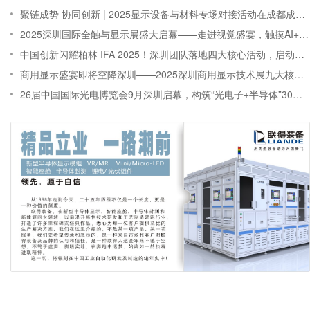
聚链成势 协同创新 | 2025显示设备与材料专场对接活动在成都成功举办
2025深圳国际全触与显示展盛大启幕——走进视觉盛宴，触摸AI+显示科技的时代脉动
中国创新闪耀柏林 IFA 2025！深圳团队落地四大核心活动，启动申请 IFA NEXT2026创新伙伴国
商用显示盛宴即将空降深圳——2025深圳商用显示技术展九大核心亮点，提前锁定不容错过！
26届中国国际光电博览会9月深圳启幕，构筑“光电子+半导体”30万平融合生态！