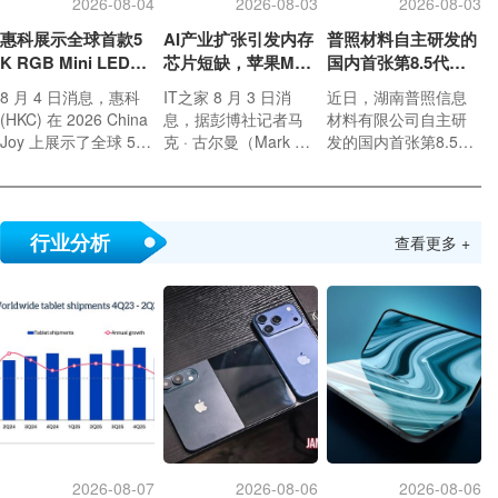
2026-08-04
2026-08-03
2026-08-03
惠科展示全球首款5
AI产业扩张引发内存
普照材料自主研发的
K RGB Mini LED显
芯片短缺，苹果Mac
国内首张第8.5代高
示面板：90Hz，10
Book Air供应紧张
精度掩模基板正式下
8 月 4 日消息，惠科
IT之家 8 月 3 日消
近日，湖南普照信息
0% DCI-P3
线
(HKC) 在 2026 China
息，据彭博社记者马
材料有限公司自主研
Joy 上展示了全球 5K
克 · 古尔曼（Mark Gu
发的国内首张第8.5代
RGB Mini LED 显示面
rman）报道，全球内
高精度掩模基板（尺
板。这一型号尺寸为 2
存芯片短缺正在影响
寸1220*1400mm）正
7 英寸级别，采用氧化
苹果 Mac 产品供应，
式下线。该成果成功
物背板技术，拥有 17
其中受消费者欢迎的
填补国内掩模基板领
行业分析
查看更多 +
92 个分区，刷新率 90
MacBook Air 正面临
域技术空白，破解了
Hz，色域 100% DCI-
库存压力。
平板显示产业链核心
P3，面向内容创作业
材料“卡脖子”难题，为
者。
我国平板显示大尺寸
光掩模产业高质量发
展注入新动能。
2026-08-07
2026-08-06
2026-08-06