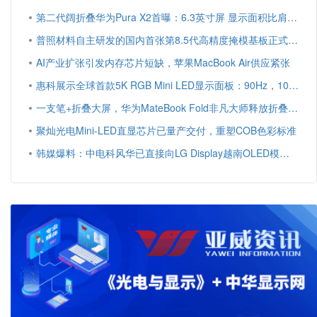
第二代阔折叠华为Pura X2首曝：6.3英寸屏 显示面积比肩iPhone Pro Max
普照材料自主研发的国内首张第8.5代高精度掩模基板正式下线
AI产业扩张引发内存芯片短缺，苹果MacBook Air供应紧张
惠科展示全球首款5K RGB Mini LED显示面板：90Hz，100% DCI-P3
一支笔+折叠大屏，华为MateBook Fold非凡大师释放折叠电脑生产力
聚灿光电Mini-LED直显芯片已量产交付，重塑COB色彩标准
韩媒爆料：中电科风华已直接向LG Display越南OLED模组生产线提供设备