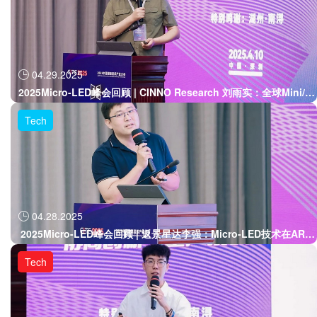
04.29.2025

2025Micro-LED峰会回顾 | CINNO Research 刘雨实：全球Mini/Mi
cro LED市场的规模与预测
Tech
04.28.2025

2025Micro-LED峰会回顾 | 返景星达李强：Micro-LED技术在AR整
机中的应用
Tech