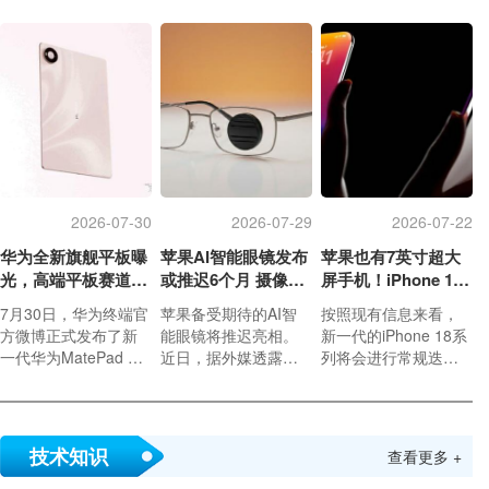
为CQ32G4ZA。这台3
首款三千档 RGB-Mini
a X2。据悉，其外形
1.5英寸屏幕在切换分
LED 电视，依托自研
将与Pura X Max保持
辨率后，最高可跑到5
鸿鹄 RGB 芯片、RGB
一致，内屏和外屏比
00Hz刷新率，官方标
-MiniLED 背光及鸿鹄
例预计由上代的16:10
价321美元（约合人民
画质系统等技术组
调整为2:1，内屏尺寸
币2180元）.
合，打破高端 RGB 显
依然维持在6.3英寸，
示方案的价格壁垒，
这一调整或许将带来
让万元级原色画质技
更加均衡的视觉体
术走入更多普通家
验。
庭。
2026-07-30
2026-07-29
2026-07-22
华为全新旗舰平板曝
苹果AI智能眼镜发布
苹果也有7英寸超大
光，高端平板赛道再
或推迟6个月 摄像头
屏手机！iPhone 18
迎新玩家
配置方案未定
Pro爆料汇总
7月30日，华为终端官
苹果备受期待的AI智
按照现有信息来看，
方微博正式发布了新
能眼镜将推迟亮相。
新一代的iPhone 18系
一代华为MatePad Pr
近日，据外媒透露，
列将会进行常规迭
o的预告海报与产品ID
苹果原定于今年年底
代，整体变化不会特
视频。
前发布的AI眼镜（代
别大。而将在明年到
号N50），发布时间已
来的20周年纪念版iPh
推迟约6个月，预计将
one则会带来大幅度的
技术知识
查看更多 +
在2027年6月的WWD
产品调整。
C上正式发布，并于同