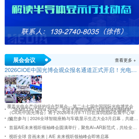
展会会议
查看更多 +
2026CIOE中国光博会观众报名通道正式开启！光电全产业链盛会蓄势待发
覆盖光电全产业链的综合型展会---第二十七届中国国际光电博览会
「SEMICON China 2026」全球半導體與顯示技術領域的關鍵材料創新領導者——永光化學(Everlight Chemical)
（CIOE中国光博会）将于2026年9月9-11日在深圳国际会展中心举
邀您参与 | 2026全球智能座舱与车载显示生态大会3月启幕，共建共享汽车产业新生态新市场
办。
首届AIE未来视听领袖峰会圆满举行，聚焦AI+AR新范式，共绘全球视听产业新图景
视听全球 音画未来 | AIE 未来视听领袖峰会即将启幕