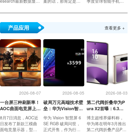
esearch最新数据显
案的话，那肯定是大
季度全球智能手机出
示，2026年第二季度
阔折手机了。上半年
货量同比下降6%，降
全球智能手机营收同
推出的华为Pura X Ma
至2.72亿部。
比增长7%，达到1090
x已经在国内卖爆了，
亿美元的创纪录高
新进推出的三星Galax
产品应用
查看更多 +
位，尽管同期出货量
y Z Fold8则在全球市
出现下滑，但营收仍
场卖爆。在这两款大
刷新了历年第二季度
阔折之外，苹果和小
的最高纪录。
米也在虎视眈眈。
2026-08-07
2026-08-05
2026-08-03
一台屏三种刷新率！
破局万元高端技术壁
第二代阔折叠华为P
AOC曲面电竞屏上
垒：华为Vision智慧
ura X2首曝：6.3英
市：最高500Hz、售
屏6 SE RGB正式发
寸屏 显示面积比肩iP
8月7日消息，AOC近
华为 Vision 智慧屏 6
博主超维界爆料称，
价2180元
布
hone Pro Max
日发布了新款三模曲
SE RGB 破局问世，
华为将在明年3月推出
面电竞显示器，型号
正式开售，作为行业
第二代阔折叠产品Pur