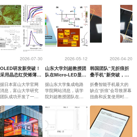
年年底上市。
2026-07-30
2026-05-12
2026-04-20
OLED研发新突破！
山东大学刘超教授团
韩国团队“无折痕折
采用晶态红荧烯薄
队在Micro-LED显示
叠手机”新突破，已
膜，器件电流密度最
领域取得新进展
申请专利
据日本富山大学官网
据山东大学集成电路
折叠智能手机最大的
高提升1000倍
消息，富山大学研究
学院网站消息，该学
缺点“折痕”会导致屏幕
团队成功开发了一项
院刘超教授团队在微
扭曲和反复使用时的
新技术，能够在保持
型发光二极管（Micro-
耐久性下降，被认为
新型有机发光二极管
LED）显示技术领域
是阻碍市场扩展的最
（OLED）薄膜结构的
取得重要进展，实现
大障碍。 据韩国科学
同时，使发光层高度
了单片集成全氮化镓
技术院（KAIST，Kor
晶态化。
（GaN）有源驱动的
ea Advanced Institute
Micro-LED显示模块。
of Science and Techn