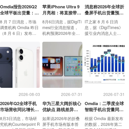
Omdia报告2026Q2
苹果iPhone Ultra 9
消息称2026年全球折
全球平板出货量：苹
月亮相：将直接带动
叠屏手机出货量预计
果同比降7.5%
全年折叠屏出货量大
同比增长20%
8 月 7 日消息，市场
8月6日消息，据DigiTi
IT之家 8 月 6 日消
涨20%
调查机构 Omdia 昨日
mes行业消息报道，
息，据《DigiTimes》
（8 月 6 日）发布博
机构预测2026年全球
援引业内消息人士报
文，报告称 2026 年第
折叠屏手机出货量同
道，2026 年全球折叠
2 季度全球平板电脑出
比提升20%，苹果入
屏智能手机出货量预
货量为 3556.6 万台，
局推出折叠机型iPhon
计将同比增长 20%，
同比下降 10%。
e Ultra是拉动市场增
苹果首次进军折叠屏
长的关键因素。
手机市场被认为是推
动增长的重要因素之
一。
2026-08-03
2026-07-31
2026-07-31
2026年Q2全球手机
华为三星大阔折核心
Omdia：二季度全球
市场营收同比增长
优缺点 路线差异一
智能手机出货量同比
7%：苹果营收份额
目了然
下降6% 降至2.72亿
8月3日消息，市场研
如果说2026年的折叠
根据 Omdia 最新发布
达49%
部
究机构Counterpoint R
屏手机市场有版本答
的数据，2026年第二