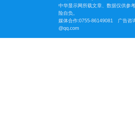
中华显示网所载文章、数据仅供参
险自负。
媒体合作:0755-86149081
广告咨询:
@qq.com