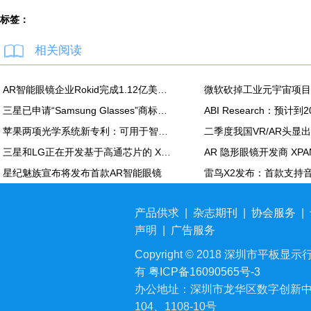
标签：
相关阅读
AR智能眼镜企业Rokid完成1.12亿美元C轮融资
三星已申请“Samsung Glasses”商标，或为其XR头显的官方名称
苹果两项光学系统新专利：可用于智能眼镜及 Vision Pro
三星和LG正在开发基于高通芯片的 XR设备
星纪魅族宣布将发布首款AR智能眼镜
产品供求
|
杂志期刊
|
协会服务
|
声明
|
广告服务
Copyright © 2018 深圳市平板显示行业
有
粤ICP备16090565号-3
办公地址：深圳市龙华区数字创新中
104、1108-10号