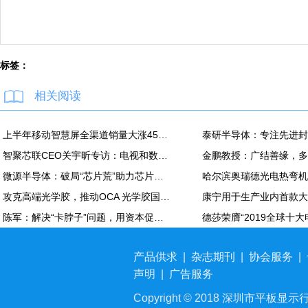
标签：
相关阅读
上半年移动智慧屏全渠道销量大涨45% 海信线上前二
智聚芯联CEO关宇昕专访：电视和数字影院有望成为裸眼3D主阵地
微源半导体：破局“芯片荒”助力芯片国产化
攻克高端光学胶，推动OCA 光学胶国产化——专访高仁新材创始人孙仕兵
陈军：解决“卡脖子”问题，用资本促进半导体产业国产化
产品供求
|
杂志期刊
|
协会服务
|
声明
|
广告服务
Copyright © 2018 深圳市平板显示行业