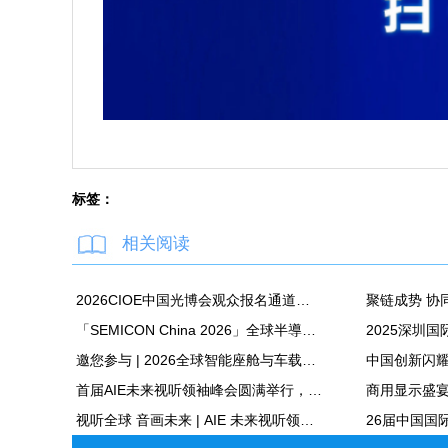
标签：
相关阅读
2026CIOE中国光博会观众报名通道正式开启！光电全产业链盛会蓄势待发
「SEMICON China 2026」全球半導體與顯示技術領域的關鍵材料創新領導者——永光化學(Everlight Chemical)
邀您参与 | 2026全球智能座舱与车载显示生态大会3月启幕，共建共享汽车产业新生态新市场
首届AIE未来视听领袖峰会圆满举行，聚焦AI+AR新范式，共绘全球视听产业新图景
视听全球 音画未来 | AIE 未来视听领袖峰会即将启幕