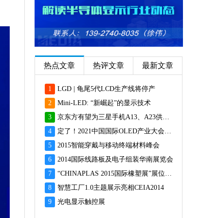
热点文章
热评文章
最新文章
1
LGD | 龟尾5代LCD生产线将停产
2
Mini-LED: “新崛起”的显示技术
3
京东方有望为三星手机A13、A23供应面板
4
定了！2021中国国际OLED产业大会12月重磅启幕
5
2015智能穿戴与移动终端材料峰会
6
2014国际线路板及电子组装华南展览会
7
“CHINAPLAS 2015国际橡塑展”展位预订火爆 彰显橡塑业乐观前景
8
智慧工厂1.0主题展示亮相CEIA2014
9
光电显示触控展