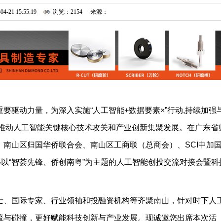
04-21 15:55:19
浏览：2154
来源：
重要驱动力量，为深入实施
“人工智能+数据要素×”行动,持续加强
手推动人工智能关键核心技术攻关和产业创新集聚发展。在广东省
南山区归国华侨联合会、南山区工商联（总商会）、SCI中加
以“
智荟先锋、侨创南粤”为主题的
人工智能创投交流对接会暨科
士、国际专家、行业领袖和投融资机构等齐聚南山，
针对时下人
流与碰撞，
更好
赋能科技创新与产业发展
。
现诚邀您出席本次活