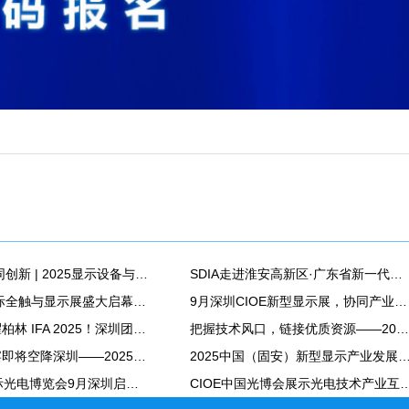
聚链成势 协同创新 | 2025显示设备与材料专场对接活动在成都成功举办
SDIA走进淮安高新区·广东省新一代电子信息产业交流对接会成功举办
2025深圳国际全触与显示展盛大启幕——走进视觉盛宴，触摸AI+显示科技的时代脉动
9月深圳CIOE新型显示展，协同产业链上下游
中国创新闪耀柏林 IFA 2025！深圳团队落地四大核心活动，启动申请 IFA NEXT2026创新伙伴国
把握技术风口，链接优质资源——2025深圳国际全触与显示展重磅推出六大新技术展区，布局新蓝海
商用显示盛宴即将空降深圳——2025深圳商用显示技术展九大核心亮点，提前锁定不容错过！
2025中国（固安）新型显示产业发展大会在固安华夏幸福创新中
26届中国国际光电博览会9月深圳启幕，构筑“光电子+半导体”30万平融合生态！
CIOE中国光博会展示光电技术产业互联，赋