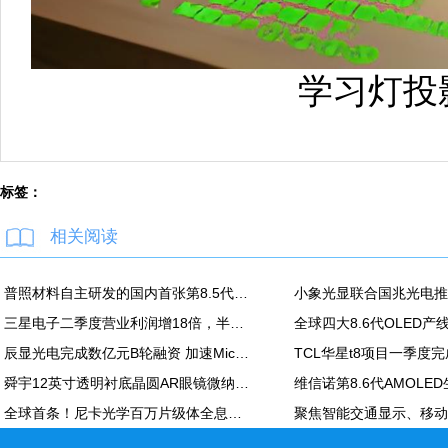
学习灯投
标签：
相关阅读
普照材料自主研发的国内首张第8.5代高精度掩模基板正式下线
三星电子二季度营业利润增18倍，半导体营业利润89万亿韩元
全球四大8.6代OLED
辰显光电完成数亿元B轮融资 加速Micro-LED产业化进程
TCL华星t8项目一季度
舜宇12英寸透明衬底晶圆AR眼镜微纳光学产品项目正式投产；本月再次深化与歌尔合作
全球首条！尼卡光学百万片级体全息光波导自动化产线在天津正式投产