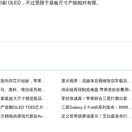
墨印刷 OLED，不过受限于基板尺寸产能相对有限。
AI产业扩张引发内存芯片短缺，苹果MacBook Air供应紧张
显示视界：流媒体后视镜智启车载后视新安全！
TCL华星、天马、惠科、维信诺亮相ChinaJoy2026，发力显示器、游戏平板、潮玩等新品
供应链再现制造难题 苹果首款折叠屏iPhone
雷曼全球首发家庭超大尺寸视觉新品类——家庭巨幕墙
零折痕成真！苹果联合三星打磨出新一代折叠屏幕
集创北方：国产首颗OLED TDDI芯片量产，显示芯片国产化进程再提速
三星Galaxy Z Fold8系列发布：8999元起 首款「阔折叠
消息称：京东方精电供屏现代新款Avante，正大规模生产14.6英寸QD Mini LED显示屏
定义世界级赛场显示！艾比森发布行业《体育显示解决方案白皮书》