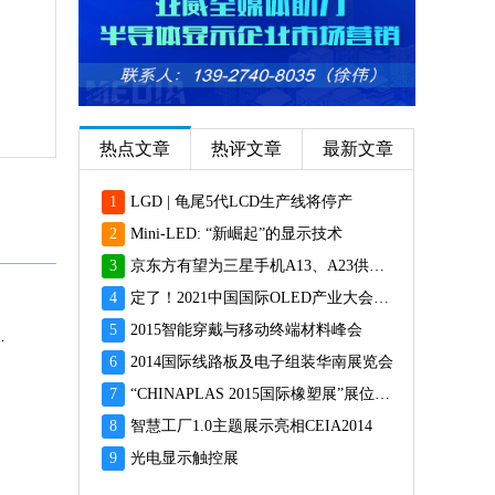
热点文章
热评文章
最新文章
1
LGD | 龟尾5代LCD生产线将停产
2
Mini-LED: “新崛起”的显示技术
3
京东方有望为三星手机A13、A23供应面板
4
定了！2021中国国际OLED产业大会12月重磅启幕
5
2015智能穿戴与移动终端材料峰会
 Ultra再传面临延期发售
6
2014国际线路板及电子组装华南展览会
7
“CHINAPLAS 2015国际橡塑展”展位预订火爆 彰显橡塑业乐观前景
」亮相
8
智慧工厂1.0主题展示亮相CEIA2014
9
光电显示触控展