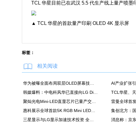
TCL 华星目前已在武汉 5.5 代生产线上量产喷
▲ TCL 华星的首款量产印刷 OLED 4K 显示屏
标签：
相关阅读
华为被曝全面布局双层OLED屏幕技术 含手机平板PC
韩媒爆料：中电科风华已直接向LG Display越南OLED模组生产线提供设备
聚灿光电Mini-LED直显芯片已量产交付，重塑COB色彩标准
惠科展示全球首款5K RGB Mini LED显示面板：90Hz，100% DCI-P3
三星显示与LG显示加速技术投资 全力应对中国追击