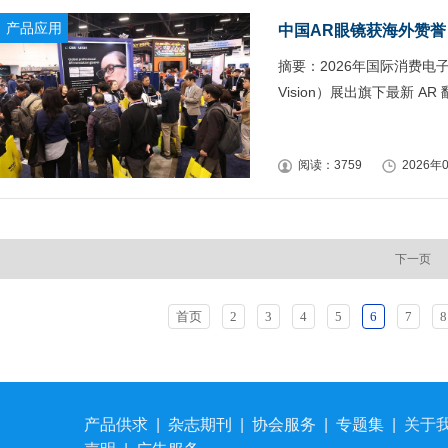
产品应用
中国AR眼镜获海外赞誉，
摘要：2026年国际消费电子
Vision）展出旗下最新 AR 翻
阅读：3759
2026年0
下一页
首页
2
3
4
5
6
7
8
产品供求
|
杂志期刊
|
协会服务
|
专题集
|
关于