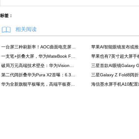
标签：
相关阅读
一台屏三种刷新率！AOC曲面电竞屏上市：最高500Hz、售价2180元
一支笔+折叠大屏，华为MateBook Fold非凡大师释放折叠电脑生产力
破局万元高端技术壁垒：华为Vision智慧屏6 SE RGB正式发布
第二代阔折叠华为Pura X2首曝：6.3英寸屏 显示面积比肩iPhone Pro Max
华为全新旗舰平板曝光，高端平板赛道再迎新玩家