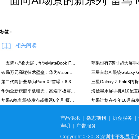
面向AI场景的新系列“雷鸟 
标签：
相关阅读
一支笔+折叠大屏，华为MateBook Fold非凡大师释放折叠电脑生产力
破局万元高端技术壁垒：华为Vision智慧屏6 SE RGB正式发布
第二代阔折叠华为Pura X2首曝：6.3英寸屏 显示面积比肩iPhone Pro Max
华为全新旗舰平板曝光，高端平板赛道再迎新玩家
苹果AI智能眼镜发布或推迟6个月 摄像头配置方案未定
产品供求
|
杂志期刊
|
协会服务
|
声明
|
广告服务
Copyright © 2018 深圳市平板显示行业