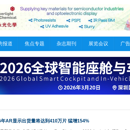
访报道
焦点专题
杂志期刊
展览会议
广
026年AR显示出货量将达到410万片 猛增154%