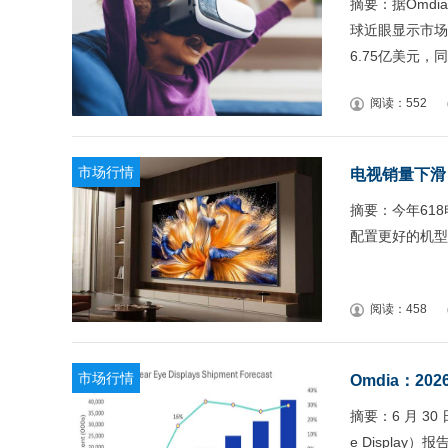
摘要：据Omdia最新
球近眼显示市场
6.75亿美元，
阅读：552
市场行情
电视销量下滑
摘要：今年61
配置更好的机型
阅读：458
市场行情
Omdia：2
摘要：6 月 30
e Displa