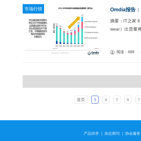
市场行情
Omdia报告
摘要：IT之家 6
wear）出货量将
阅读：488
首页
3
4
5
6
7
产品供求
|
杂志期刊
|
协会服务