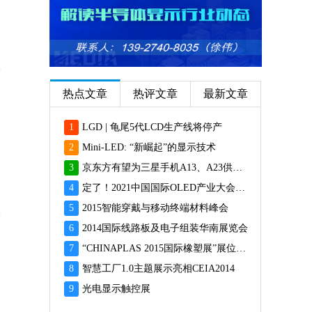
热点文章
热评文章
最新文章
1
LGD | 龟尾5代LCD生产线将停产
2
Mini-LED: “新崛起”的显示技术
3
京东方有望为三星手机A13、A23供应面板
4
定了！2021中国国际OLED产业大会12月重磅启幕
5
2015智能穿戴与移动终端材料峰会
6
2014国际线路板及电子组装华南展览会
7
“CHINAPLAS 2015国际橡塑展”展位预订火爆 彰显橡塑业乐观前景
8
智慧工厂1.0主题展示亮相CEIA2014
9
光电显示触控展