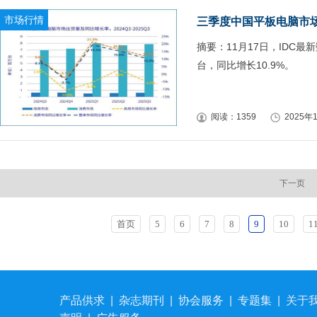
市场行情
三季度中国平板电脑市场
摘要：11月17日，IDC最
台，同比增长10.9%。
阅读：1359
2025年1
下一页
首页
5
6
7
8
9
10
1
产品供求
|
杂志期刊
|
协会服务
|
专题集
|
关于