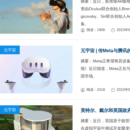
摘要：近日，新加坡AR眼镜厂商
资由Oculus联合创始人Brendan
gicovsky、Siri联合
备。
阅读：1906
2023年0
元宇宙
元宇宙 | 传Meta与腾
摘要：Meta正希望将其
报》近日报道，Meta正在
国市场。
阅读：2418
2023年0
元宇宙
英特尔、戴尔和英国政
摘要：近日，英国原子能管
在虚拟宇宙中测试开发聚变