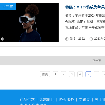
元宇宙
韩媒：MR市场成为苹
摘要：苹果将于2024年推出
合现实（MR）耳机，三星
市场将成为苹果与安卓阵营
阅读：2652
2023年0
下一页
首页
1
2
3
4
5
6
产品供求
|
杂志期刊
|
协会服务
|
专题集
|
关于