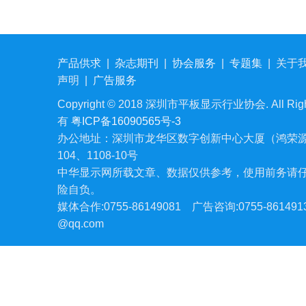
产品供求
|
杂志期刊
|
协会服务
|
专题集
|
关于
声明
|
广告服务
Copyright © 2018 深圳市平板显示行业协会. All Righ
有
粤ICP备16090565号-3
办公地址：深圳市龙华区数字创新中心大厦（鸿荣源
104、1108-10号
中华显示网所载文章、数据仅供参考，使用前务请
险自负。
媒体合作:0755-86149081
广告咨询:0755-861491
@qq.com