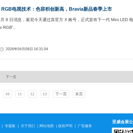
e RGB电视技术：色容积创新高，Bravia新品春季上市
 月 8 日消息，索尼今天通过其官方 X 账号，正式宣布下一代 Mini LED 
e RGB”。
2026年04月08日 16:31:04
下一页
10
11
12
13
下一页
末页
亚威会展公
|
专题集
|
关于我们
|
网站地图
|
版权声明
|
广告服务