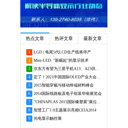
热点文章
热评文章
最新文章
X
1
LGD | 龟尾5代LCD生产线将停产
2
Mini-LED: “新崛起”的显示技术
3
京东方有望为三星手机A13、A23供应面板
4
定了！2021中国国际OLED产业大会12月重磅启幕
5
2015智能穿戴与移动终端材料峰会
6
2014国际线路板及电子组装华南展览会
7
“CHINAPLAS 2015国际橡塑展”展位预订火爆 彰显橡塑业乐观前景
8
智慧工厂1.0主题展示亮相CEIA2014
9
光电显示触控展