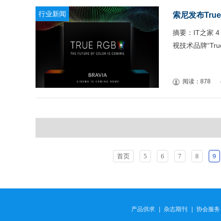
行业新闻
索尼发布Tru
摘要：IT之家 4
视技术品牌“Tru
阅读：878
首页
5
6
7
8
9
产品供求
|
杂志期刊
|
协会服务