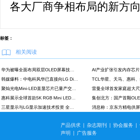
各大厂商争相布局的新方
标签：
相关阅读
华为被曝全面布局双层OLED屏幕技术 含手机平板PC
韩媒爆料：中电科风华已直接向LG Display越南OLED模组生产线提供设备
聚灿光电Mini-LED直显芯片已量产交付，重塑COB色彩标准
惠科展示全球首款5K RGB Mini LED显示面板：90Hz，100% DCI-P3
三星显示与LG显示加速技术投资 全力应对中国追击
产品供求
|
杂志期刊
|
协会服务
|
声明
|
广告服务