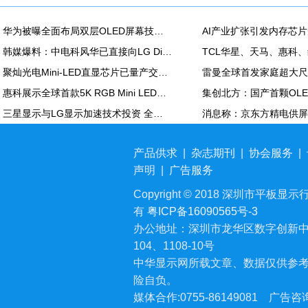
华为被曝全面布局双层OLED屏幕技术 含手机平板PC
韩媒爆料：中电科风华已直接向LG Display越南OLED模组生产线提供设备
聚灿光电Mini-LED直显芯片已量产交付，重塑COB色彩标准
惠科展示全球首款5K RGB Mini LED显示面板：90Hz，100% DCI-P3
三星显示与LG显示加速技术投资 全力应对中国追击
产品供求
|
杂志期刊
|
协会服务
|
声明
|
广告服务
Copyright © 2018 深圳市平板显示行业
有
粤ICP备16090565号-3
办公地址：深圳市龙华区数字创新中
104、1108-10号
中华显示网所载文章、数据仅供参
险自负。
媒体合作:0755-86149081
广告咨询: