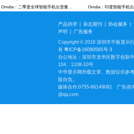
Omdia：二季度全球智能手机出货量同比下降6% 降至2.72亿部
产品供求
|
杂志期刊
|
协会服务
|
声明
|
广告服务
Copyright © 2018 深圳市平板显示行业
有
粤ICP备16090565号-3
办公地址：深圳市龙华区数字创新中
104、1108-10号
中华显示网所载文章、数据仅供参
险自负。
媒体合作:0755-86149081
广告咨询:
@qq.com