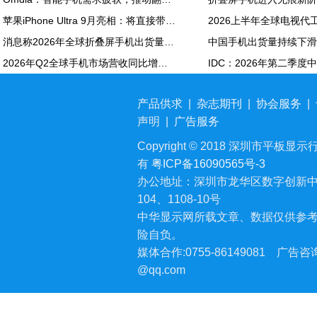
苹果iPhone Ultra 9月亮相：将直接带动全年折叠屏出货量大涨20%
消息称2026年全球折叠屏手机出货量预计同比增长20%
2026年Q2全球手机市场营收同比增长7%：苹果营收份额达49%
产品供求
|
杂志期刊
|
协会服务
|
声明
|
广告服务
Copyright © 2018 深圳市平板显示行业
有
粤ICP备16090565号-3
办公地址：深圳市龙华区数字创新中
104、1108-10号
中华显示网所载文章、数据仅供参
险自负。
媒体合作:0755-86149081
广告咨询:
@qq.com