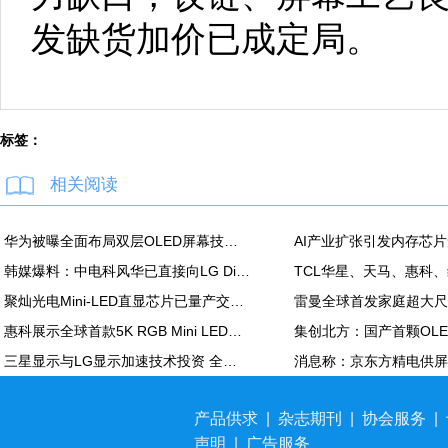
发缺货加价已成定局。
标签：
相关阅读
华为被曝全面布局双层OLED屏幕技术 含手机平板PC
韩媒爆料：中电科风华已直接向LG Display越南OLED模组生产线提供设备
聚灿光电Mini-LED直显芯片已量产交付，重塑COB色彩标准
惠科展示全球首款5K RGB Mini LED显示面板：90Hz，100% DCI-P3
三星显示与LG显示加速技术投资 全力应对中国追击
产品供求
|
杂志期刊
|
协会服务
|
声明
|
广告服务