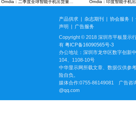
Omdia：二季度全球智能手机出货量同比下降6% 降至2.72亿部
产品供求
|
杂志期刊
|
协会服务
|
声明
|
广告服务
Copyright © 2018 深圳市平板显示行业
有
粤ICP备16090565号-3
办公地址：深圳市龙华区数字创新中
104、1108-10号
中华显示网所载文章、数据仅供参
险自负。
媒体合作:0755-86149081
广告咨询:
@qq.com