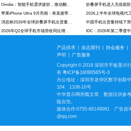
Omdia：智能手机需求疲软，推动翻新机用显示面板出货创新高
苹果iPhone Ultra 9月亮相：将直接带动全年折叠屏出货量大涨20%
消息称2026年全球折叠屏手机出货量预计同比增长20%
2026年Q2全球手机市场营收同比增长7%：苹果营收份额达49%
产品供求
|
杂志期刊
|
协会服务
|
声明
|
广告服务
Copyright © 2018 深圳市平板显示行业
有
粤ICP备16090565号-3
办公地址：深圳市龙华区数字创新中
104、1108-10号
中华显示网所载文章、数据仅供参
险自负。
媒体合作:0755-86149081
广告咨询:
@qq.com