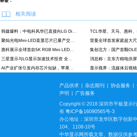
标签：
相关阅读
韩媒爆料：中电科风华已直接向LG Display越南OLED模组生产线提供设备
聚灿光电Mini-LED直显芯片已量产交付，重塑COB色彩标准
惠科展示全球首款5K RGB Mini LED显示面板：90Hz，100% DCI-P3
三星显示与LG显示加速技术投资 全力应对中国追击
AI产业扩张引发内存芯片短缺，苹果MacBook Air供应紧张
产品供求
|
杂志期刊
|
协会服务
|
声明
|
广告服务
Copyright © 2018 深圳市平板显示行业
有
粤ICP备16090565号-3
办公地址：深圳市龙华区数字创新中
104、1108-10号
中华显示网所载文章、数据仅供参