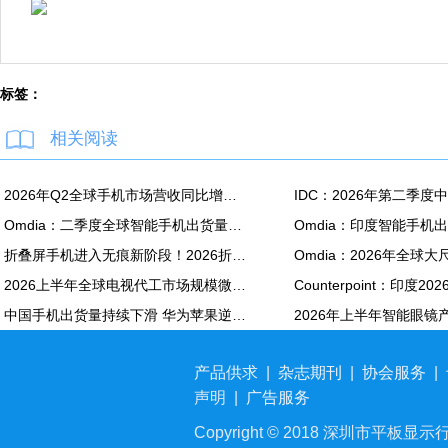
标签：
相关阅读
2026年Q2全球手机市场营收同比增长7%：苹果营收份额达49%
Omdia：二季度全球智能手机出货量同比下降6% 降至2.72亿部
折叠屏手机进入无痕新阶段！2026折叠面板出货量将大涨24%
2026上半年全球电视代工市场规模微增0.3%；预测下半年转降，全年下跌1.1%，结束四年增长周期
中国手机出货量持续下滑 华为苹果逆市增长背后：大家转投高端机 换机周期更长了
产品供求
|
杂志期刊
|
协会服务
|
声明
|
广告服务
Copyright © 2018 深圳市平板显示行业