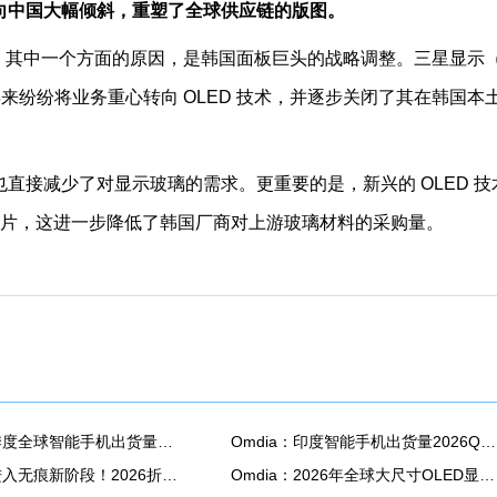
向中国大幅倾斜，重塑了全球供应链的版图。
，其中一个方面的原因，是韩国面板巨头的战略调整。三星显示
等传统巨头近年来纷纷将业务重心转向 OLED 技术，并逐步关闭了其在韩国本
直接减少了对显示玻璃的需求。更重要的是，新兴的 OLED 技
要两片，这进一步降低了韩国厂商对上游玻璃材料的采购量。
Omdia：二季度全球智能手机出货量同比下降6% 降至2.72亿部
Omdia：印度智能手机出货量2026Q2同比下降13%至3390万部
折叠屏手机进入无痕新阶段！2026折叠面板出货量将大涨24%
Omdia：2026年全球大尺寸OLED显示面板出货量预计将同比增长18.8% 达到3880万片