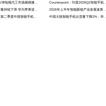
2026上半年全球电视代工市场规模微增0.3%；预测下半年转降，全年下跌1.1%，结束四年增长周期
Counterpoint：印度2026Q2智能
中国手机出货量持续下滑 华为苹果逆市增长背后：大家转投高端机 换机周期更长了
2026年上半年智能眼镜产业发展速
IDC：2026年第二季度中国智能手机市场出货量同比下降4.3%
中国大陆智能手机出货量下降2%：华为逆势大涨