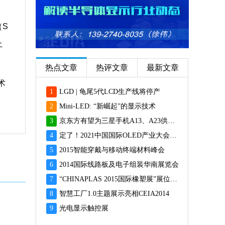
（S
土
热点文章
热评文章
最新文章
术
1
LGD | 龟尾5代LCD生产线将停产
2
Mini-LED: “新崛起”的显示技术
3
京东方有望为三星手机A13、A23供应面板
4
定了！2021中国国际OLED产业大会12月重磅启幕
5
2015智能穿戴与移动终端材料峰会
6
2014国际线路板及电子组装华南展览会
7
“CHINAPLAS 2015国际橡塑展”展位预订火爆 彰显橡塑业乐观前景
8
智慧工厂1.0主题展示亮相CEIA2014
9
光电显示触控展