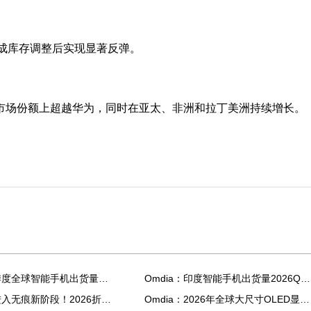
完成库存调整后实现显著反弹。
中国市场份额上超越华为，同时在亚太、非洲和拉丁美洲持续增长。
Omdia：二季度全球智能手机出货量同比下降6% 降至2.72亿部
Omdia：印度智能手机出货量2026Q2同比下降13%至3390万部
折叠屏手机进入无痕新阶段！2026折叠面板出货量将大涨24%
Omdia：2026年全球大尺寸OLED显示面板出货量预计将同比增长18.8% 达到3880万片