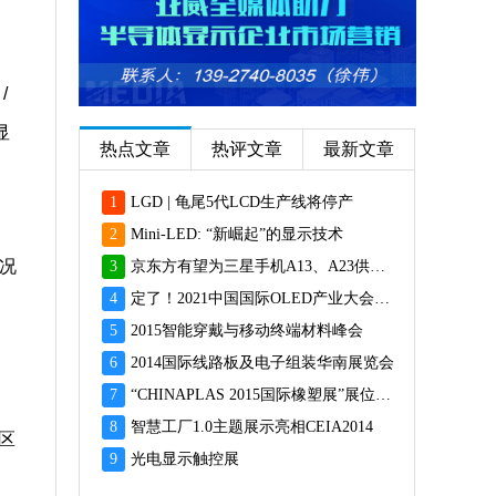
/
显
热点文章
热评文章
最新文章
1
LGD | 龟尾5代LCD生产线将停产
2
Mini-LED: “新崛起”的显示技术
情况
3
京东方有望为三星手机A13、A23供应面板
4
定了！2021中国国际OLED产业大会12月重磅启幕
。
5
2015智能穿戴与移动终端材料峰会
6
2014国际线路板及电子组装华南展览会
7
“CHINAPLAS 2015国际橡塑展”展位预订火爆 彰显橡塑业乐观前景
8
智慧工厂1.0主题展示亮相CEIA2014
区
9
光电显示触控展