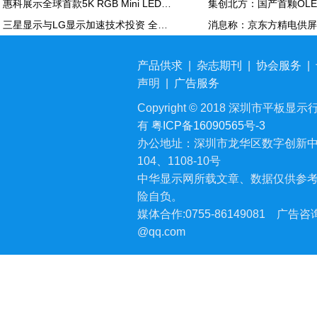
惠科展示全球首款5K RGB Mini LED显示面板：90Hz，100% DCI-P3
三星显示与LG显示加速技术投资 全力应对中国追击
产品供求
|
杂志期刊
|
协会服务
|
声明
|
广告服务
Copyright © 2018 深圳市平板显示行业
有
粤ICP备16090565号-3
办公地址：深圳市龙华区数字创新中
104、1108-10号
中华显示网所载文章、数据仅供参
险自负。
媒体合作:0755-86149081
广告咨询:
@qq.com