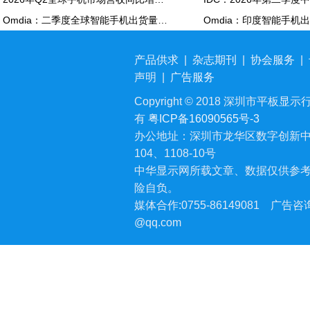
Omdia：二季度全球智能手机出货量同比下降6% 降至2.72亿部
产品供求
|
杂志期刊
|
协会服务
|
声明
|
广告服务
Copyright © 2018 深圳市平板显示行业
有
粤ICP备16090565号-3
办公地址：深圳市龙华区数字创新中
104、1108-10号
中华显示网所载文章、数据仅供参
险自负。
媒体合作:0755-86149081
广告咨询:
@qq.com