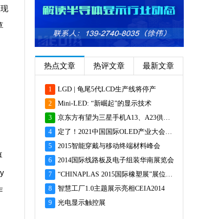
实现
草
热点文章
热评文章
最新文章
1
LGD | 龟尾5代LCD生产线将停产
2
Mini-LED: “新崛起”的显示技术
3
京东方有望为三星手机A13、A23供应面板
4
定了！2021中国国际OLED产业大会12月重磅启幕
5
2015智能穿戴与移动终端材料峰会
厚
6
2014国际线路板及电子组装华南展览会
y
7
“CHINAPLAS 2015国际橡塑展”展位预订火爆 彰显橡塑业乐观前景
8
智慧工厂1.0主题展示亮相CEIA2014
作
9
光电显示触控展