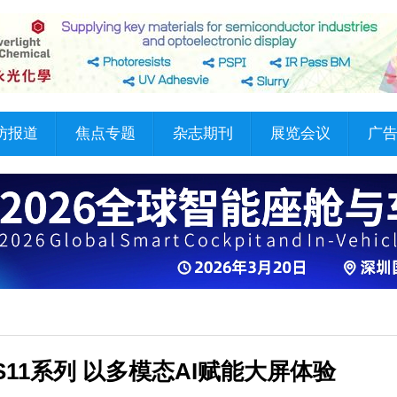
访报道
焦点专题
杂志期刊
展览会议
广
b S11系列 以多模态AI赋能大屏体验