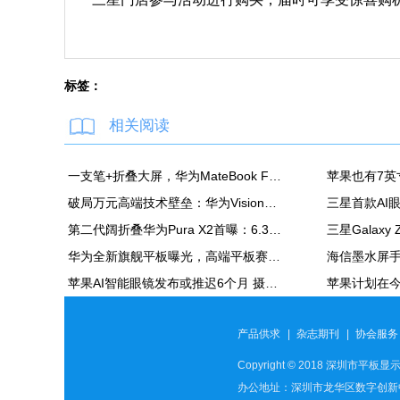
标签：
相关阅读
一支笔+折叠大屏，华为MateBook Fold非凡大师释放折叠电脑生产力
破局万元高端技术壁垒：华为Vision智慧屏6 SE RGB正式发布
第二代阔折叠华为Pura X2首曝：6.3英寸屏 显示面积比肩iPhone Pro Max
华为全新旗舰平板曝光，高端平板赛道再迎新玩家
苹果AI智能眼镜发布或推迟6个月 摄像头配置方案未定
产品供求
|
杂志期刊
|
协会服务
Copyright © 2018 深圳市平板显示
办公地址：深圳市龙华区数字创新中心