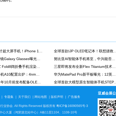
苹果也有7英寸超大屏手机！iPhone 18 Pro爆料汇总
全球首款IJP OLED笔记本！联想拯救者R
三星首款AI眼镜Galaxy Glasses曝光：骁龙AR1 Gen1芯片
努比亚AI智能体手机将至，中兴能否靠豆包翻身？
三星Galaxy Z Fold8阔折叠手机渲染图再曝
三星即将发布全新Flex Titanium技术，以钛金属重塑折叠显示屏结构
海信墨水屏手机A10配置出炉：4nm高通芯 支持红外遥控
华为MatePad Pro新平板曝光：12英寸OLED屏+北斗通信
苹果计划在今年10月前发布配备OLED屏的新款iPad mini
全球首款大模型原生智能体手机S
亚威会展公
|
专题集
|
关于我们
|
网站地图
|
版权声明
|
广告服务
行业协会. All Rights Reserved 版权所有
粤ICP备16090565号-3
大厦（鸿荣源北站中心）A栋11层1104、1108-10号