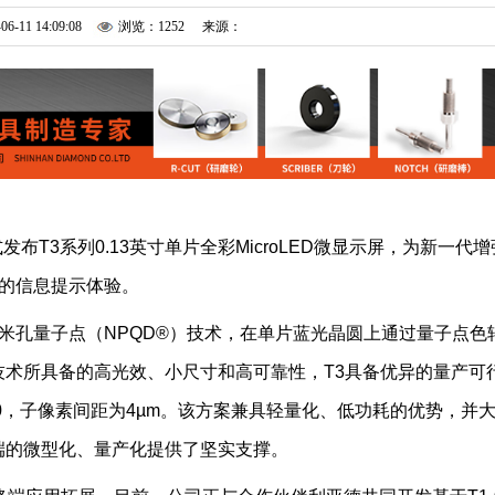
06-11 14:09:08
浏览：1252
来源：
）正式发布T3系列0.13英寸单片全彩MicroLED微显示屏，为新一代增
效的信息提示体验。
的纳米孔量子点（NPQD®）技术，在单片蓝光晶圆上通过量子点色
®技术所具备的高光效、小尺寸和高可靠性，T3具备优异的量产可
240，子像素间距为4µm。该方案兼具轻量化、低功耗的优势，并
R终端的微型化、量产化提供了坚实支撑。