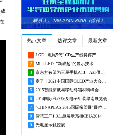
.
将成
正在
热点文章
热评文章
最新文章
1
LGD | 龟尾5代LCD生产线将停产
2
Mini-LED: “新崛起”的显示技术
3
京东方有望为三星手机A13、A23供应面板
4
定了！2021中国国际OLED产业大会12月重磅启幕
5
2015智能穿戴与移动终端材料峰会
6
2014国际线路板及电子组装华南展览会
7
“CHINAPLAS 2015国际橡塑展”展位预订火爆 彰显橡塑业乐观前景
8
智慧工厂1.0主题展示亮相CEIA2014
9
光电显示触控展