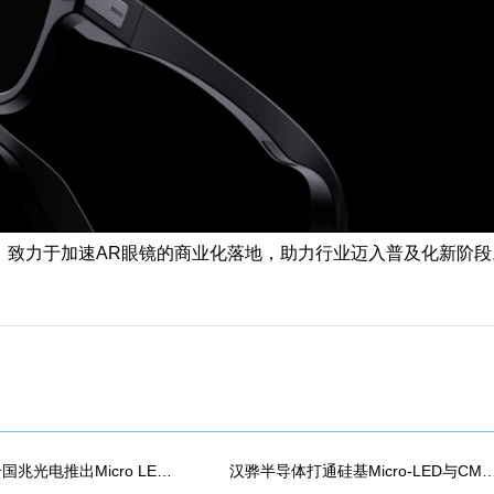
，致力于加速AR眼镜的商业化落地，助力行业迈入普及化新阶段
小象光显联合国兆光电推出Micro LED投影镜头模组
汉骅半导体打通硅基Micro-LED与CMOS全流程工艺，发布8寸硅基氮化镓Mic