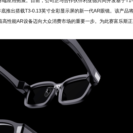
端应用拓展。目前，公司正与合作伙伴利亚德共同开发基于T1-0
年底推出搭载T3-0.13英寸全彩显示屏的新一代AR眼镜。该产品
，标志着高性能AR设备迈向大众消费市场的重要一步。为此赛富乐斯