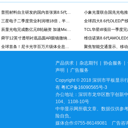
普照材料自主研发的国内首张第8.5代高精度掩模基板正式下线
三星电子二季度营业利润增18倍，半导体营业利润89万亿韩元
全球四大8.6代OLED
辰显光电完成数亿元B轮融资 加速Micro-LED产业化进程
TCL华星t8项目一季度
舜宇12英寸透明衬底晶圆AR眼镜微纳光学产品项目正式投产；本月再次深化与歌尔合作
全球首条！尼卡光学百万片级体全息光波导自动化产线在天津正式投产
产品供求
|
杂志期刊
|
协会服务
|
声明
|
广告服务
Copyright © 2018 深圳市平板显示行业
有
粤ICP备16090565号-3
办公地址：深圳市龙华区数字创新中
104、1108-10号
中华显示网所载文章、数据仅供参
险自负。
媒体合作:0755-86149081
广告咨询: