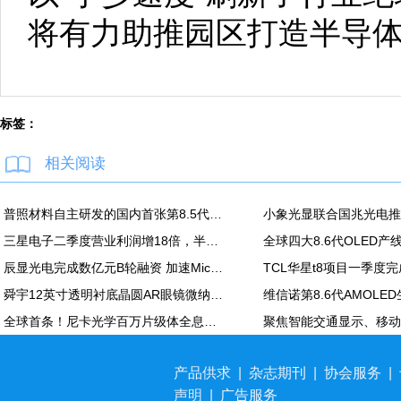
将有力助推园区打造半导
标签：
相关阅读
普照材料自主研发的国内首张第8.5代高精度掩模基板正式下线
三星电子二季度营业利润增18倍，半导体营业利润89万亿韩元
全球四大8.6代OLED
辰显光电完成数亿元B轮融资 加速Micro-LED产业化进程
TCL华星t8项目一季度
舜宇12英寸透明衬底晶圆AR眼镜微纳光学产品项目正式投产；本月再次深化与歌尔合作
全球首条！尼卡光学百万片级体全息光波导自动化产线在天津正式投产
产品供求
|
杂志期刊
|
协会服务
|
声明
|
广告服务