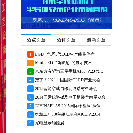
热点文章
热评文章
最新文章
1
LGD | 龟尾5代LCD生产线将停产
2
Mini-LED: “新崛起”的显示技术
3
京东方有望为三星手机A13、A23供应面板
4
定了！2021中国国际OLED产业大会12月重磅启幕
5
2015智能穿戴与移动终端材料峰会
6
2014国际线路板及电子组装华南展览会
7
“CHINAPLAS 2015国际橡塑展”展位预订火爆 彰显橡塑业乐观前景
8
智慧工厂1.0主题展示亮相CEIA2014
9
光电显示触控展