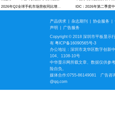
2026年Q2全球手机市场营收同比增长7%：苹果营收份额达49%
产品供求
|
杂志期刊
|
协会服务
|
声明
|
广告服务
Copyright © 2018 深圳市平板显示行业
有
粤ICP备16090565号-3
办公地址：深圳市龙华区数字创新中
104、1108-10号
中华显示网所载文章、数据仅供参
险自负。
媒体合作:0755-86149081
广告咨询:
@qq.com