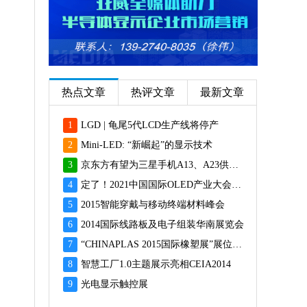
热点文章
热评文章
最新文章
1
LGD | 龟尾5代LCD生产线将停产
2
Mini-LED: “新崛起”的显示技术
3
京东方有望为三星手机A13、A23供应面板
4
定了！2021中国国际OLED产业大会12月重磅启幕
5
2015智能穿戴与移动终端材料峰会
6
2014国际线路板及电子组装华南展览会
7
“CHINAPLAS 2015国际橡塑展”展位预订火爆 彰显橡塑业乐观前景
8
智慧工厂1.0主题展示亮相CEIA2014
9
光电显示触控展