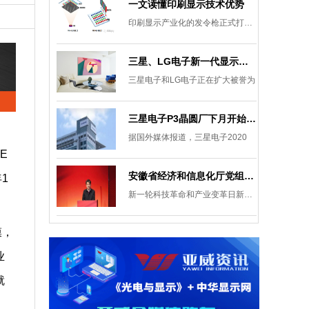
一文读懂印刷显示技术优势
印刷显示产业化的发令枪正式打响。
三星、LG电子新一代显示发展目标：集中扩大Micro LED 应用产品线
三星电子和LG电子正在扩大被誉为
三星电子P3晶圆厂下月开始安装设备，计划下半年建成
据国外媒体报道，三星电子2020
E
安徽省经济和信息化厅党组成员、副厅长柯文斌：掌握显示技术发展主动权 打造新型显示产业制造集群
1
新一轮科技革命和产业变革日新月异
膜，
业
就