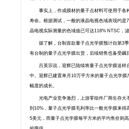
事实上，作成膜材的量子点材料可使用于各种
寿命。根据测试，一般的液晶电视色域表现约是72%
晶电视实际测量的色域值已可达118% NTSC，
据了解，台制首款量子点光学膜预计自第3季开
有台制的量子点光学膜出货，后续销售也备受瞩
吕英宗说，迎辉已陆续将量子点光学膜送样台
中。迎辉已建置单月10万平方米的量子点光学
幅度的成长。
光电产业竞争激烈，上游零组件厂商生存大不
到10%，量子点光学膜毛利率比一般光学膜来得
5美元，而量子点光学膜每平方米的平均售价则高
的两倍。