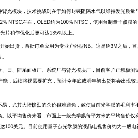
背光模块，技术挑战则在于如何封装阻隔水气以维持发光质量
 NTSC左右，OLED约为100% NTSC，使用台制量子点膜
滤光片稍作优化后更可达135%以上。
始出货，首批订单应用为专业户外型NB。这是继3M之后，首
目。
、日、陆系面板厂、系统厂与背光模块厂，目前客户正积极测
膜产能，后续将视需要扩充，预计今年底或明年初出货将会出现较
易，尤其大陆惨烈的杀价很难避免，致使目前光学膜的毛利率
高。以平均售价来看，市面上一般光学膜每平方米的平均售价仅有
达100美元。目前使用量子点光学膜的液晶电视售价约为一般电