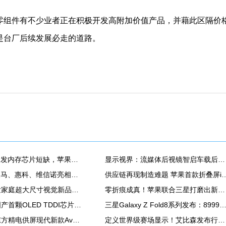
组件有不少业者正在积极开发高附加价值产品，并藉此区隔价
是台厂后续发展必走的道路。
AI产业扩张引发内存芯片短缺，苹果MacBook Air供应紧张
显示视界：流媒体后视镜智启车载后视新安全！
TCL华星、天马、惠科、维信诺亮相ChinaJoy2026，发力显示器、游戏平板、潮玩等新品
供应链再现制造难题 苹果首款折叠屏iPhone
雷曼全球首发家庭超大尺寸视觉新品类——家庭巨幕墙
零折痕成真！苹果联合三星打磨出新一代折叠屏幕
集创北方：国产首颗OLED TDDI芯片量产，显示芯片国产化进程再提速
三星Galaxy Z Fold8系列发布：8999元起 首款「阔折叠
消息称：京东方精电供屏现代新款Avante，正大规模生产14.6英寸QD Mini LED显示屏
定义世界级赛场显示！艾比森发布行业《体育显示解决方案白皮书》