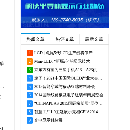
热点文章
热评文章
最新文章
1
LGD | 龟尾5代LCD生产线将停产
。
2
Mini-LED: “新崛起”的显示技术
学
3
京东方有望为三星手机A13、A23供应面板
4
定了！2021中国国际OLED产业大会12月重磅启幕
上，
5
2015智能穿戴与移动终端材料峰会
6
2014国际线路板及电子组装华南展览会
发
7
“CHINAPLAS 2015国际橡塑展”展位预订火爆 彰显橡塑业乐观前景
8
智慧工厂1.0主题展示亮相CEIA2014
9
光电显示触控展
L