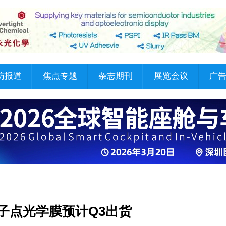
访报道
焦点专题
杂志期刊
展览会议
广
子点光学膜预计Q3出货