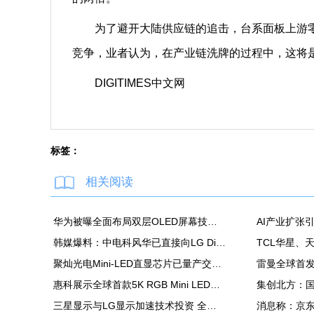
为了避开大陆供应链的追击，台系面板上游零
竞争，业者认为，在产业链洗牌的过程中，这将
DIGITIMES中文网
标签：
相关阅读
华为被曝全面布局双层OLED屏幕技术 含手机平板PC
韩媒爆料：中电科风华已直接向LG Display越南OLED模组生产线提供设备
聚灿光电Mini-LED直显芯片已量产交付，重塑COB色彩标准
惠科展示全球首款5K RGB Mini LED显示面板：90Hz，100% DCI-P3
三星显示与LG显示加速技术投资 全力应对中国追击