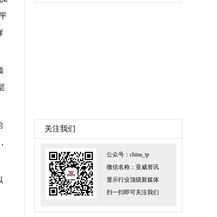
平
样
频
层
的
关注我们
，
公众号：china_tp
微信名称：亚威资讯
以
显示行业顶级新媒体
扫一扫即可关注我们