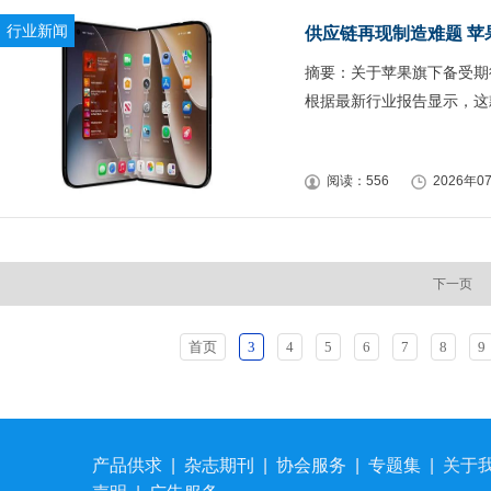
行业新闻
供应链再现制造难题 苹果首
摘要：关于苹果旗下备受期待的
根据最新行业报告显示，这
阅读：556
2026年07
下一页
首页
3
4
5
6
7
8
9
产品供求
|
杂志期刊
|
协会服务
|
专题集
|
关于