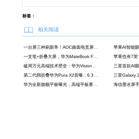
标签：
相关阅读
一台屏三种刷新率！AOC曲面电竞屏上市：最高500Hz、售价2180元
一支笔+折叠大屏，华为MateBook Fold非凡大师释放折叠电脑生产力
破局万元高端技术壁垒：华为Vision智慧屏6 SE RGB正式发布
第二代阔折叠华为Pura X2首曝：6.3英寸屏 显示面积比肩iPhone Pro Max
华为全新旗舰平板曝光，高端平板赛道再迎新玩家