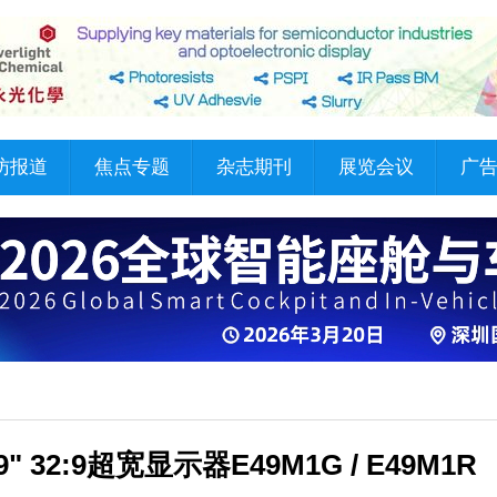
访报道
焦点专题
杂志期刊
展览会议
广
2:9超宽显示器E49M1G / E49M1R