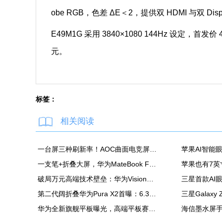
obe RGB，色差 ΔE＜2，提供双 HDMI 与双 Displ
E49M1G 采用 3840×1080 144Hz 设定，首发价 
元。
标签：
相关阅读
一台屏三种刷新率！AOC曲面电竞屏上市：最高500Hz、售价2180元
一支笔+折叠大屏，华为MateBook Fold非凡大师释放折叠电脑生产力
破局万元高端技术壁垒：华为Vision智慧屏6 SE RGB正式发布
第二代阔折叠华为Pura X2首曝：6.3英寸屏 显示面积比肩iPhone Pro Max
华为全新旗舰平板曝光，高端平板赛道再迎新玩家