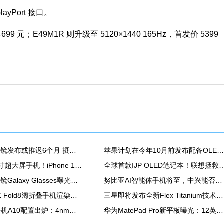
ayPort 接口。
4699 元；E49M1R 则升级至 5120×1440 165Hz，首发价 5399
苹果AI智能眼镜发布或推迟6个月 摄像头配置方案未定
苹果计划在今年10月前发布配备OLED屏的新款iPad mini
苹果也有7英寸超大屏手机！iPhone 18 Pro爆料汇总
全球首款IJP OLED笔记本！联想拯救者R
三星首款AI眼镜Galaxy Glasses曝光：骁龙AR1 Gen1芯片
努比亚AI智能体手机将至，中兴能否靠豆包翻身？
三星Galaxy Z Fold8阔折叠手机渲染图再曝
三星即将发布全新Flex Titanium技术，以钛金属重塑折叠显示屏结构
海信墨水屏手机A10配置出炉：4nm高通芯 支持红外遥控
华为MatePad Pro新平板曝光：12英寸OLED屏+北斗通信