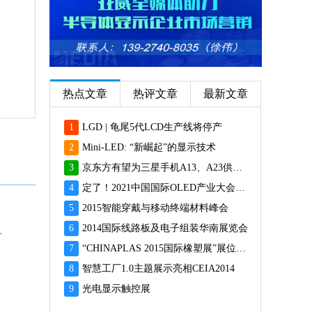
热点文章
热评文章
最新文章
1
LGD | 龟尾5代LCD生产线将停产
2
Mini-LED: “新崛起”的显示技术
3
京东方有望为三星手机A13、A23供应面板
4
定了！2021中国国际OLED产业大会12月重磅启幕
5
2015智能穿戴与移动终端材料峰会
6
2014国际线路板及电子组装华南展览会
9000P即将登场
7
“CHINAPLAS 2015国际橡塑展”展位预订火爆 彰显橡塑业乐观前景
8
智慧工厂1.0主题展示亮相CEIA2014
9
光电显示触控展