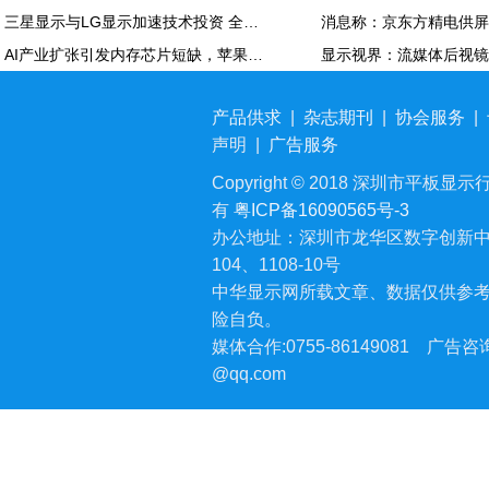
三星显示与LG显示加速技术投资 全力应对中国追击
AI产业扩张引发内存芯片短缺，苹果MacBook Air供应紧张
产品供求
|
杂志期刊
|
协会服务
|
声明
|
广告服务
Copyright © 2018 深圳市平板显示行业
有
粤ICP备16090565号-3
办公地址：深圳市龙华区数字创新中
104、1108-10号
中华显示网所载文章、数据仅供参
险自负。
媒体合作:0755-86149081
广告咨询:
@qq.com