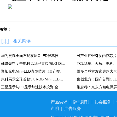
标签：
相关阅读
华为被曝全面布局双层OLED屏幕技术 含手机平板PC
韩媒爆料：中电科风华已直接向LG Display越南OLED模组生产线提供设备
聚灿光电Mini-LED直显芯片已量产交付，重塑COB色彩标准
惠科展示全球首款5K RGB Mini LED显示面板：90Hz，100% DCI-P3
三星显示与LG显示加速技术投资 全力应对中国追击
产品供求
|
杂志期刊
|
协会服务
|
声明
|
广告服务