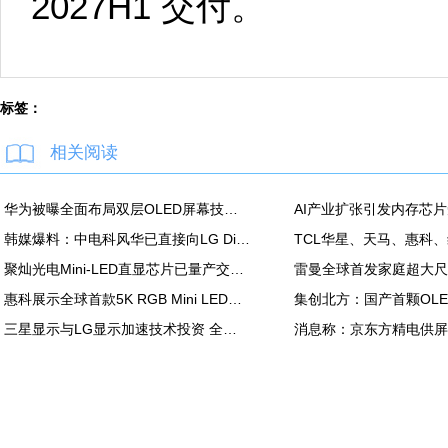
2027H1 交付。
标签：
相关阅读
华为被曝全面布局双层OLED屏幕技术 含手机平板PC
韩媒爆料：中电科风华已直接向LG Display越南OLED模组生产线提供设备
聚灿光电Mini-LED直显芯片已量产交付，重塑COB色彩标准
惠科展示全球首款5K RGB Mini LED显示面板：90Hz，100% DCI-P3
三星显示与LG显示加速技术投资 全力应对中国追击