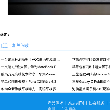
标签：
相关阅读
一台屏三种刷新率！AOC曲面电竞屏上市：最高500Hz、售价2180元
一支笔+折叠大屏，华为MateBook Fold非凡大师释放折叠电脑生产力
破局万元高端技术壁垒：华为Vision智慧屏6 SE RGB正式发布
第二代阔折叠华为Pura X2首曝：6.3英寸屏 显示面积比肩iPhone Pro Max
华为全新旗舰平板曝光，高端平板赛道再迎新玩家
产品供求
|
杂志期刊
|
协会服务
|
声明
|
广告服务