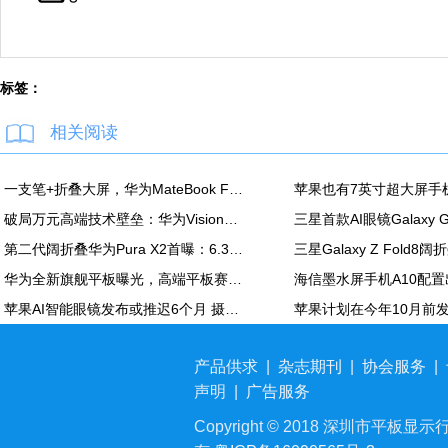
标签：
相关阅读
一支笔+折叠大屏，华为MateBook Fold非凡大师释放折叠电脑生产力
破局万元高端技术壁垒：华为Vision智慧屏6 SE RGB正式发布
第二代阔折叠华为Pura X2首曝：6.3英寸屏 显示面积比肩iPhone Pro Max
华为全新旗舰平板曝光，高端平板赛道再迎新玩家
苹果AI智能眼镜发布或推迟6个月 摄像头配置方案未定
产品供求
|
杂志期刊
|
协会服务
|
声明
|
广告服务
Copyright © 2018 深圳市平板显示行业