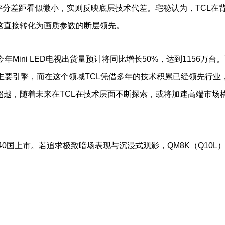
间评分差距看似微小，实则反映底层技术代差。宅秘认为，TCL在
这直接转化为画质参数的断层领先。
今年Mini LED电视出货量预计将同比增长50%，达到1156万台
长的主要引擎，而在这个领域TCL凭借多年的技术积累已经领先行业
越，随着未来在TCL在技术层面不断探索，或将加速高端市场
40国上市。若追求极致暗场表现与沉浸式观影，QM8K（Q10L