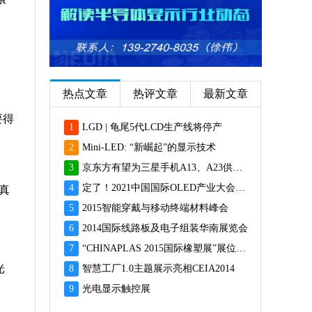
热点文章
热评文章
最新文章
要得
1
LGD | 龟尾5代LCD生产线将停产
2
Mini-LED: “新崛起”的显示技术
3
京东方有望为三星手机A13、A23供应面板
4
定了！2021中国国际OLED产业大会12月重磅启幕
真
5
2015智能穿戴与移动终端材料峰会
6
2014国际线路板及电子组装华南展览会
，
7
“CHINAPLAS 2015国际橡塑展”展位预订火爆 彰显橡塑业乐观前景
光
8
智慧工厂1.0主题展示亮相CEIA2014
9
光电显示触控展