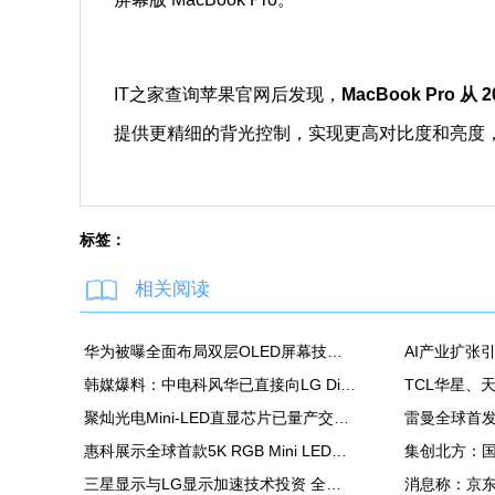
IT之家查询苹果官网后发现，
MacBook Pro 从
提供更精细的背光控制，实现更高对比度和亮度
标签：
相关阅读
华为被曝全面布局双层OLED屏幕技术 含手机平板PC
韩媒爆料：中电科风华已直接向LG Display越南OLED模组生产线提供设备
聚灿光电Mini-LED直显芯片已量产交付，重塑COB色彩标准
惠科展示全球首款5K RGB Mini LED显示面板：90Hz，100% DCI-P3
三星显示与LG显示加速技术投资 全力应对中国追击