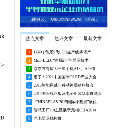
产
ok
热点文章
热评文章
最新文章
1
LGD | 龟尾5代LCD生产线将停产
2
Mini-LED: “新崛起”的显示技术
两种
3
京东方有望为三星手机A13、A23供应面板
4
定了！2021中国国际OLED产业大会12月重磅启幕
5
2015智能穿戴与移动终端材料峰会
6
2014国际线路板及电子组装华南展览会
7
7
“CHINAPLAS 2015国际橡塑展”展位预订火爆 彰显橡塑业乐观前景
8
智慧工厂1.0主题展示亮相CEIA2014
ED
9
光电显示触控展