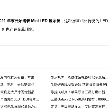
 2021 年末开始搭载 Mini LED 显示屏
，这种屏幕相比传统的 LED
，但也存在光晕现象。
AI产业扩张引发内存芯片短缺，苹果MacBook Air供应紧张
显示视界：流媒体后视镜智启车载后视新安全！
TCL华星、天马、惠科、维信诺亮相ChinaJoy2026，发力显示器、游戏平板、潮玩等新品
供应链再现制造难题 苹果首款折叠屏iPhone
雷曼全球首发家庭超大尺寸视觉新品类——家庭巨幕墙
零折痕成真！苹果联合三星打磨出新一代折叠屏幕
集创北方：国产首颗OLED TDDI芯片量产，显示芯片国产化进程再提速
三星Galaxy Z Fold8系列发布：8999元起 首款「阔折叠
消息称：京东方精电供屏现代新款Avante，正大规模生产14.6英寸QD Mini LED显示屏
定义世界级赛场显示！艾比森发布行业《体育显示解决方案白皮书》