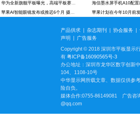
华为全新旗舰平板曝光，高端平板赛道再迎新玩家
苹果AI智能眼镜发布或推迟6个月 摄像头配置方案未定
产品供求
|
杂志期刊
|
协会服务
|
声明
|
广告服务
Copyright © 2018 深圳市平板显示行业
有
粤ICP备16090565号-3
办公地址：深圳市龙华区数字创新中
104、1108-10号
中华显示网所载文章、数据仅供参
险自负。
媒体合作:0755-86149081
广告咨询:
@qq.com