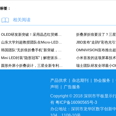
标签：
相关阅读
OLED研发新突破！采用晶态红荧烯薄膜，器件电流密度最高提升1000倍
折叠屏折痕要没了？三星
山东大学刘超教授团队在Micro-LED显示领域取得新进展
韩国团队“无折痕折叠手机”新突破，已申请专利
Mini LED封装“隐形冠军” | 解密派乐玛Mini LED封装胶膜核心技术
圆形外屏小折叠设计，三星全新专利曝光
产品供求
|
杂志期刊
|
协会服务
|
声明
|
广告服务
Copyright © 2018 深圳市平板显示行业
有
粤ICP备16090565号-3
办公地址：深圳市龙华区数字创新中
104、1108-10号